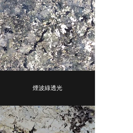
煙波綠透光