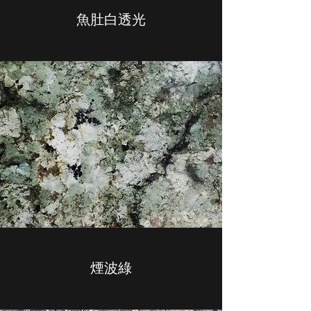
魚肚白透光
煙波綠