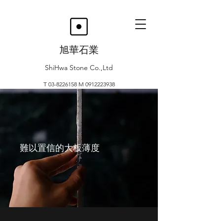
旭華石業
ShiHwa Stone Co.,Ltd
T
03-8226158
M
0912223938
難以置信的大板薄度