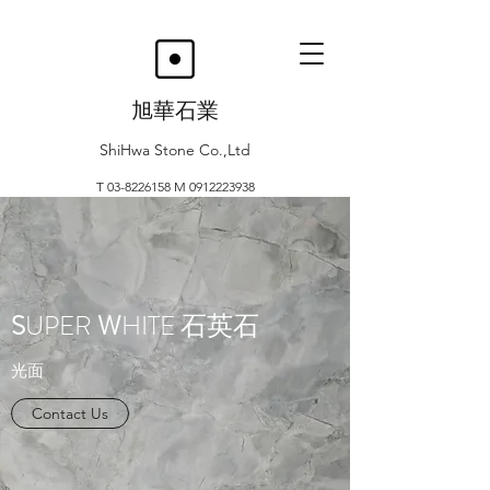
旭華石業
ShiHwa Stone Co.,Ltd
T
03-8226158
M
0912223938
S
UPER
W
HITE 石英石
光面
Contact Us